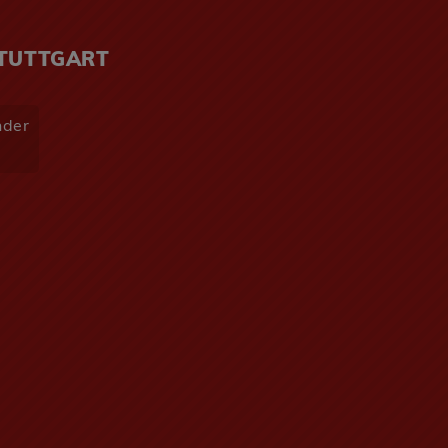
STUTTGART
nder