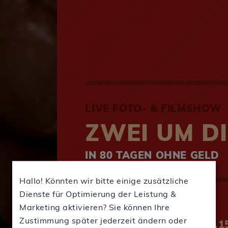
LIVE FOTO- & FILMSHOW
ZWEI UM D
IN 80 TAGEN OHNE GELD
Hallo! Könnten wir bitte einige zusätzliche
Dienste für Optimierung der Leistung &
TERMIN
Marketing aktivieren? Sie können Ihre
Zustimmung später jederzeit ändern oder
DIENSTAG, 20.10.26 | 20.