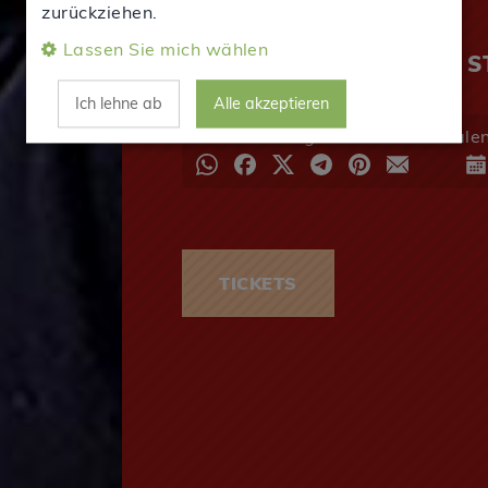
zurückziehen.
THEATERHAUS
Lassen Sie mich wählen
SIEMENSSTR. 11 | 70469 
Ich lehne ab
Alle akzeptieren
Veranstaltung teilen
Kale
TICKETS